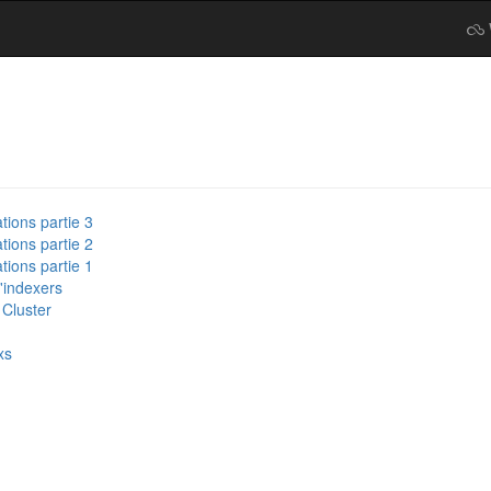
ions partie 3
ions partie 2
ions partie 1
d'indexers
 Cluster
xs