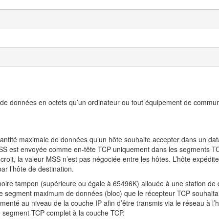
e données en octets qu’un ordinateur ou tout équipement de communi
quantité maximale de données qu’un hôte souhaite accepter dans un 
r MSS est envoyée comme en-tête TCP uniquement dans les segments T
croit, la valeur MSS n’est pas négociée entre les hôtes. L’hôte expédite
r l’hôte de destination.
mémoire tampon (supérieure ou égale à 65496K) allouée à une station de 
e segment maximum de données (bloc) que le récepteur TCP souhaitait
nté au niveau de la couche IP afin d’être transmis via le réseau à l’hô
e segment TCP complet à la couche TCP.