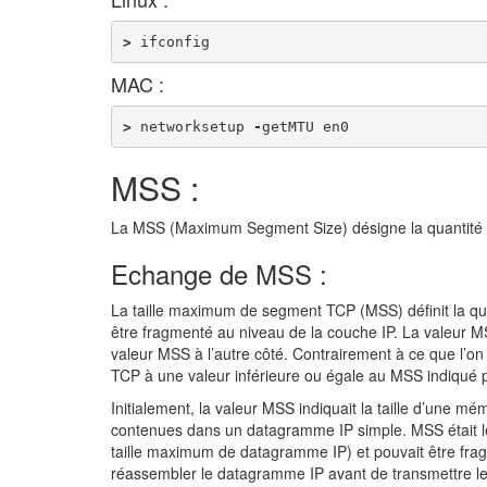
>
ifconfig
MAC :
>
networksetup
-
getMTU
en0
MSS :
La MSS (Maximum Segment Size) désigne la quantité d
Echange de MSS :
La taille maximum de segment TCP (MSS) définit la 
être fragmenté au niveau de la couche IP. La valeu
valeur MSS à l’autre côté. Contrairement à ce que l’on 
TCP à une valeur inférieure ou égale au MSS indiqué pa
Initialement, la valeur MSS indiquait la taille d’une 
contenues dans un datagramme IP simple. MSS était l
taille maximum de datagramme IP) et pouvait être fragme
réassembler le datagramme IP avant de transmettre l