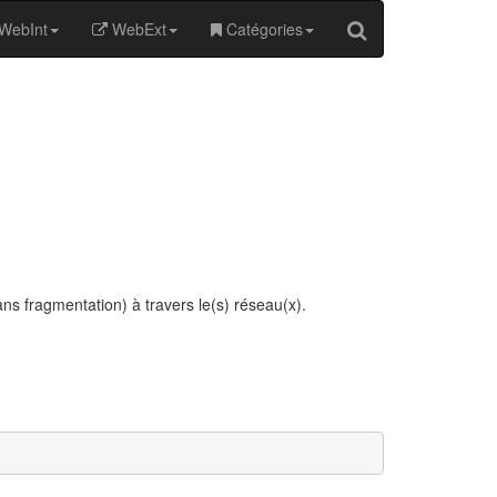
WebInt
WebExt
Catégories
ns fragmentation) à travers le(s) réseau(x).