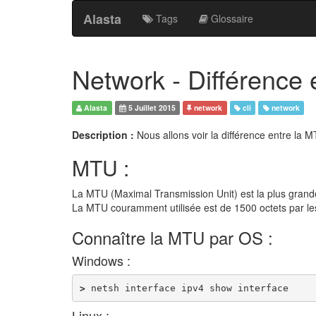
Alasta
Tags
Glossaire
Network - Différence
Alasta
5 Juillet 2015
network
cli
network
Description :
Nous allons voir la différence entre la 
MTU :
La MTU (Maximal Transmission Unit) est la plus grande 
La MTU couramment utilisée est de 1500 octets par l
Connaître la MTU par OS :
Windows :
>
netsh
interface
ipv4
show
interface
Linux :