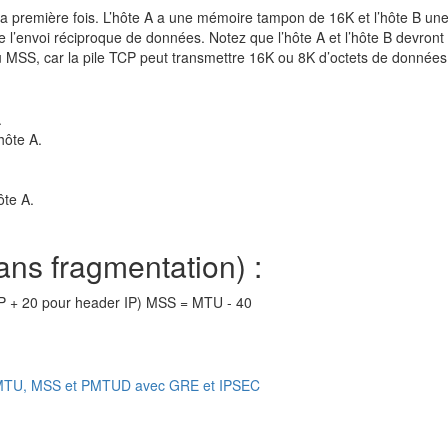
n la première fois. L’hôte A a une mémoire tampon de 16K et l’hôte B u
 l’envoi réciproque de données. Notez que l’hôte A et l’hôte B devront
du MSS, car la pile TCP peut transmettre 16K ou 8K d’octets de données 
.
hôte A.
ôte A.
sans fragmentation) :
P + 20 pour header IP) MSS = MTU - 40
P, MTU, MSS et PMTUD avec GRE et IPSEC