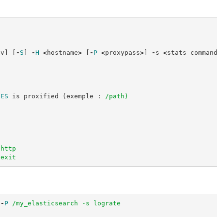
-
v
]
[
-
S
]
-
H
<
hostname
>
[
-
P
<
proxypass
>
]
-
s
<
stats
comman
ES
is
proxified
(
exemple
:
/path)

http

 exit
-
P
/my_elasticsearch -s lograte
