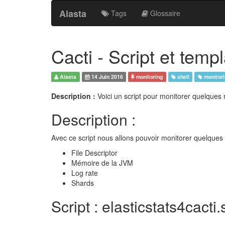
Alasta
Tags
Glossaire
Cacti - Script et tem
Alasta
14 Juin 2016
monitoring
shell
monitori
Description :
Voici un script pour monitorer quelques
Description :
Avec ce script nous allons pouvoir monitorer quelques 
File Descriptor
Mémoire de la JVM
Log rate
Shards
Script : elasticstats4cacti.