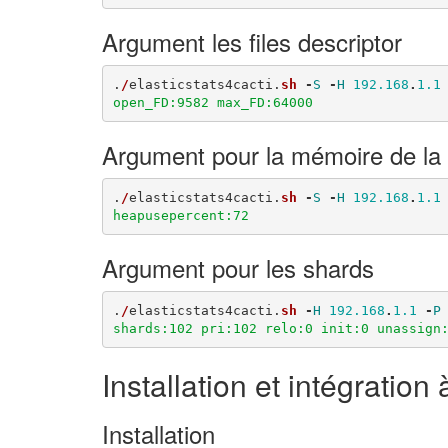
Argument les files descriptor
.
/
elasticstats4cacti
.
sh
-
S
-
H
192.168
.
1.1
open_FD:9582 max_FD:64000
Argument pour la mémoire de l
.
/
elasticstats4cacti
.
sh
-
S
-
H
192.168
.
1.1
heapusepercent:72
Argument pour les shards
.
/
elasticstats4cacti
.
sh
-
H
192.168
.
1.1
-
P
shards:102 pri:102 relo:0 init:0 unassign
Installation et intégration 
Installation