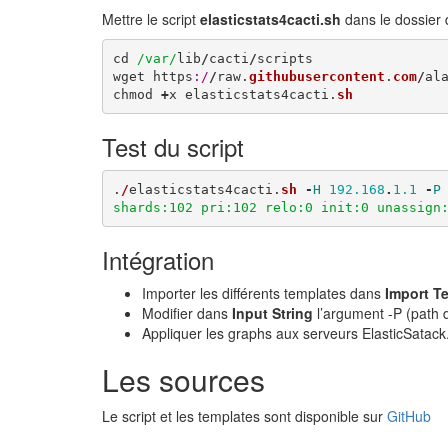
Mettre le script
elasticstats4cacti.sh
dans le dossier 
cd
/var/
lib
/
cacti
/
scripts
wget
https
:/
/
raw
.
githubusercontent
.
com
/
al
chmod
+
x
elasticstats4cacti
.
sh
Test du script
.
/
elasticstats4cacti
.
sh
-
H
192.168
.
1.1
-
P
shards:102 pri:102 relo:0 init:0 unassign
Intégration
Importer les différents templates dans
Import T
Modifier dans
Input String
l’argument -P (path
Appliquer les graphs aux serveurs ElasticSatack
Les sources
Le script et les templates sont disponible sur
GitHub