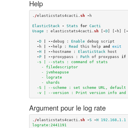
Help
.
/
elasticstats4cacti
.
sh
-
h
ElasticStack
-
Stats
for
Cacti
Usage
:
elasticstats4cacti
.
sh
[
-
D
]
[
-
h
]
[
-
D
|
--
debug
:
Enable
debug
script
-
h
|
--
help
:
Read
this
help
and
exit
-
H
|
--
hostname
:
ElasticStack
host
-
P
|
--
proxypass
:
Path
of
proxypass
if
  -s | --stats : command of stats

    - filedescriptor

    - jvmheapuse

    - lograte

    - shards

  -S | --scheme : set scheme URL, default 
  -v | --version : Print version info and
Argument pour le log rate
.
/
elasticstats4cacti
.
sh
-
S
-
H
192.168
.
1.1
lograte:2441191