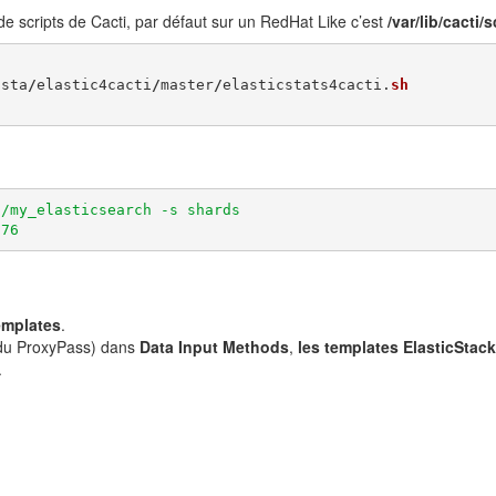
de scripts de Cacti, par défaut sur un RedHat Like c’est
/var/lib/cacti/s
asta
/
elastic4cacti
/
master
/
elasticstats4cacti
.
sh
/my_elasticsearch -s shards

:76
emplates
.
 du ProxyPass) dans
Data Input Methods
,
les templates ElasticStack
.