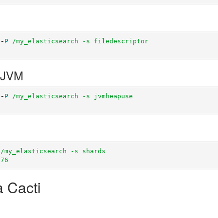
-
P
/my_elasticsearch -s filedescriptor

a JVM
-
P
/my_elasticsearch -s jvmheapuse

/my_elasticsearch -s shards

:76
à Cacti