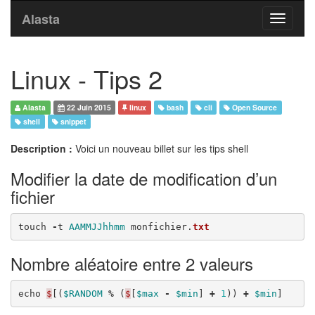
Alasta
Toggle
navigati
Linux - Tips 2
Alasta
22 Juin 2015
linux
bash
cli
Open Source
shell
snippet
Description :
Voici un nouveau billet sur les tips shell
Modifier la date de modification d’un
fichier
touch
-
t
AAMMJJhhmm
monfichier
.
txt
Nombre aléatoire entre 2 valeurs
echo
$
[(
$RANDOM
%
(
$
[
$max
-
$min
]
+
1
))
+
$min
]