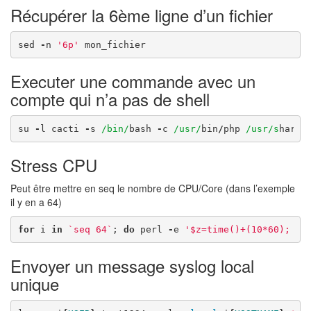
Récupérer la 6ème ligne d’un fichier
sed
-
n
'6p'
mon_fichier
Executer une commande avec un
compte qui n’a pas de shell
su
-
l
cacti
-
s
/bin/
bash
-
c
/usr/
bin
/
php
/usr/s
hare
/
Stress CPU
Peut être mettre en seq le nombre de CPU/Core (dans l’exemple
il y en a 64)
for
i
in
`seq 64`
;
do
perl
-
e
'$z=time()+(10*60); wh
Envoyer un message syslog local
unique