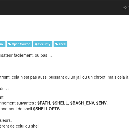
nux
Open Source
Security
shell
isateur facilement, ou pas ...
eint, cela n'est pas aussi puissant qu'un jail ou un chroot, mais cela 
uées :
nt.
onnement suivantes :
$PATH, $SHELL, $BASH_ENV, $ENV
.
ronnement de shell
$SHELLOPTS
.
sieurs.
rent de celui du shell.