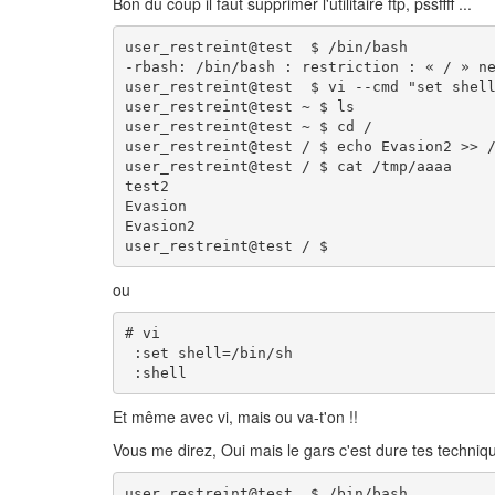
Bon du coup il faut supprimer l'utilitaire ftp, pssffff ...
user_restreint@test  $ /bin/bash

-rbash: /bin/bash : restriction : « / » ne
user_restreint@test  $ vi --cmd "set shell
user_restreint@test ~ $ ls

user_restreint@test ~ $ cd /

user_restreint@test / $ echo Evasion2 >> /
user_restreint@test / $ cat /tmp/aaaa

test2

Evasion

Evasion2

user_restreint@test / $
ou
# vi

 :set shell=/bin/sh

Et même avec vi, mais ou va-t'on !!
Vous me direz, Oui mais le gars c'est dure tes techniqu
user_restreint@test  $ /bin/bash
