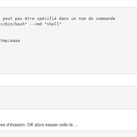
 peut pas être spécifié dans un nom de commande

=/bin/bash" --cmd "shell"

tmp/aaaa

es d'évasion. OK alors essaie celle-là ...