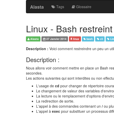
Alasta
Tags
Glossaire
Linux - Bash restreint
Alasta
27 Janvier 2014
linux
bash
cli
Li
Description :
Voici comment restreindre un peu un util
Description :
Nous allons voir comment mettre en place un Bash restr
secondes.
Les actions suivantes qui sont interdites ou non effect
L'usage de
cd
pour changer de répertoire coura
Le changement de valeur des variables d'envir
La lecture ou le remplacement d'options d'envi
La redirection de sortie.
L'appel à des commandes contenant un
/
ou plu
L'appel à
exec
pour substituer un processus diffé