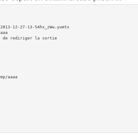
2013-12-27-13-54hx_zWw.yumtx

aaa

 de rediriger la sortie

mp/aaaa
