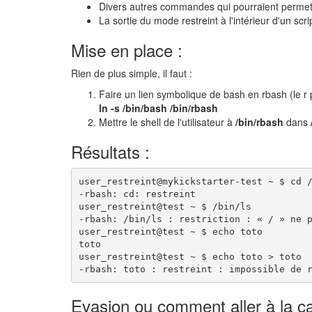
Divers autres commandes qui pourraient permettre 
La sortie du mode restreint à l'intérieur d'un scri
Mise en place :
Rien de plus simple, il faut :
Faire un lien symbolique de bash en rbash (le r p
ln -s /bin/bash /bin/rbash
Mettre le shell de l'utilisateur à
/bin/rbash
dans
Résultats :
user_restreint@mykickstarter-test ~ $ cd /
-rbash: cd: restreint

user_restreint@test ~ $ /bin/ls

-rbash: /bin/ls : restriction : « / » ne p
user_restreint@test ~ $ echo toto

toto

user_restreint@test ~ $ echo toto > toto

-rbash: toto : restreint : impossible de 
Evasion ou comment aller à la cas