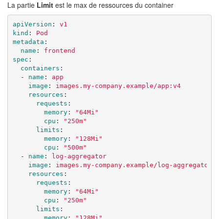
La partie
Limit
est le max de ressources du container
apiVersion
:
v1
kind
:
Pod
metadata
:
name
:
frontend
spec
:
containers
:
-
name
:
app
image
:
images.my-company.example/app:v4
resources
:
requests
:
memory
:
"
64Mi"
cpu
:
"
250m"
limits
:
memory
:
"
128Mi"
cpu
:
"
500m"
-
name
:
log-aggregator
image
:
images.my-company.example/log-aggregator:
resources
:
requests
:
memory
:
"
64Mi"
cpu
:
"
250m"
limits
:
memory
:
"
128Mi"