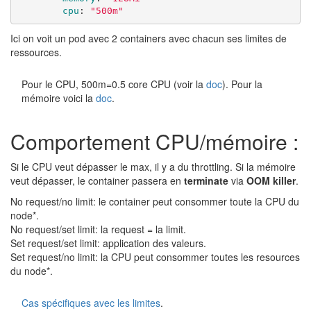
cpu
:
"
500m"
Ici on voit un pod avec 2 containers avec chacun ses limites de
ressources.
Pour le CPU, 500m=0.5 core CPU (voir la
doc
). Pour la
mémoire voici la
doc
.
Comportement CPU/mémoire :
Si le CPU veut dépasser le max, il y a du throttling. Si la mémoire
veut dépasser, le container passera en
terminate
via
OOM killer
.
No request/no limit: le container peut consommer toute la CPU du
node*.
No request/set limit: la request = la limit.
Set request/set limit: application des valeurs.
Set request/no limit: la CPU peut consommer toutes les resources
du node*.
Cas spécifiques avec les limites
.