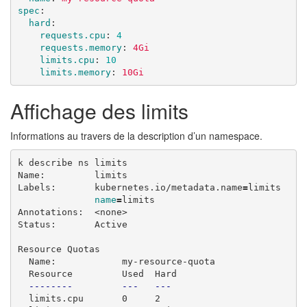
spec
:
hard
:
requests.cpu
:
4
requests.memory
:
4Gi
limits.cpu
:
10
limits.memory
:
10Gi
Affichage des limits
Informations au travers de la description d’un namespace.
k describe ns limits

Name:         limits

Labels:       kubernetes.io/metadata.name
=
limits

name
=
limits

Annotations:  <none>

Status:       Active

Resource Quotas

  Name:            my-resource-quota

  Resource         Used  Hard

--------
---
---
  limits.cpu       0     2
