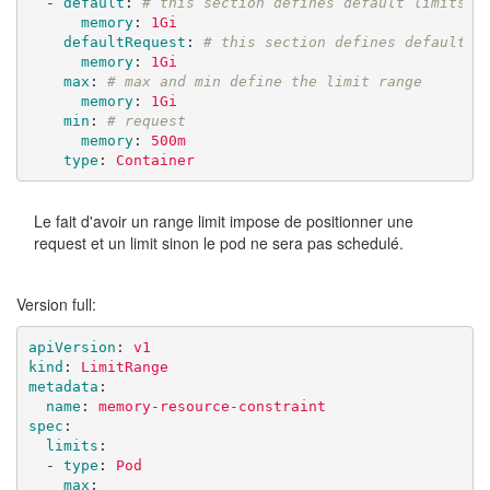
-
default
:
# this section defines default limits
memory
:
1Gi
defaultRequest
:
# this section defines default r
memory
:
1Gi
max
:
# max and min define the limit range
memory
:
1Gi
min
:
# request 
memory
:
500m
type
:
Container
Le fait d'avoir un range limit impose de positionner une
request et un limit sinon le pod ne sera pas schedulé.
Version full:
apiVersion
:
v1
kind
:
LimitRange
metadata
:
name
:
memory-resource-constraint
spec
:
limits
:
-
type
:
Pod
max
: