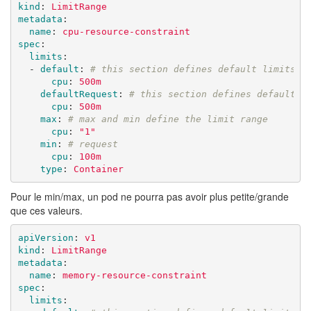
kind
:
LimitRange
metadata
:
name
:
cpu-resource-constraint
spec
:
limits
:
-
default
:
# this section defines default limits
cpu
:
500m
defaultRequest
:
# this section defines default r
cpu
:
500m
max
:
# max and min define the limit range
cpu
:
"
1"
min
:
# request 
cpu
:
100m
type
:
Container
Pour le min/max, un pod ne pourra pas avoir plus petite/grande
que ces valeurs.
apiVersion
:
v1
kind
:
LimitRange
metadata
:
name
:
memory-resource-constraint
spec
:
limits
: