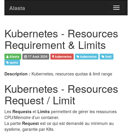
Alasta
Toggle
navigati
Kubernetes - Resources
Requirement & Limits
Alasta
17 Août 2024
kubernetes
kubernetes
limit
quota
Description :
Kubernetes, resources quotas & limit range
Kubernetes - Resources
Request / Limit
Les
Requests
et
Limits
permettent de gérer les ressources
CPU/Mémoire d’un container.
La partie
Request
est ce qui est demandé au minimum au
système, garantie par K8s.