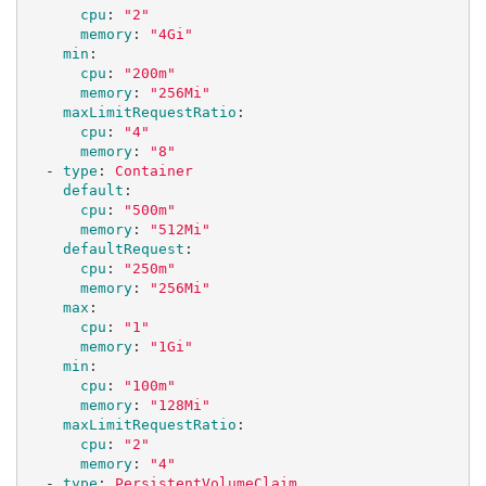
cpu
:
"
2"
memory
:
"
4Gi"
min
:
cpu
:
"
200m"
memory
:
"
256Mi"
maxLimitRequestRatio
:
cpu
:
"
4"
memory
:
"
8"
-
type
:
Container
default
:
cpu
:
"
500m"
memory
:
"
512Mi"
defaultRequest
:
cpu
:
"
250m"
memory
:
"
256Mi"
max
:
cpu
:
"
1"
memory
:
"
1Gi"
min
:
cpu
:
"
100m"
memory
:
"
128Mi"
maxLimitRequestRatio
:
cpu
:
"
2"
memory
:
"
4"
-
type
:
PersistentVolumeClaim