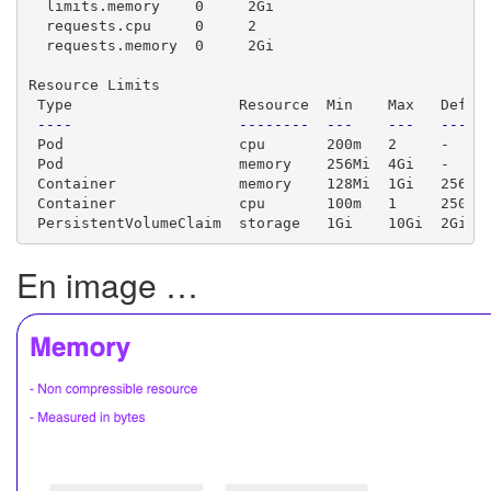
  limits.memory    0     2Gi

  requests.cpu     0     2

  requests.memory  0     2Gi

Resource Limits

 Type                   Resource  Min    Max   Defaul
----
--------
---
---
-----
 Pod                    cpu       200m   2     -     
 Pod                    memory    256Mi  4Gi   -     
 Container              memory    128Mi  1Gi   256Mi 
 Container              cpu       100m   1     250m  
 PersistentVolumeClaim  storage   1Gi    10Gi  2Gi  
En image …