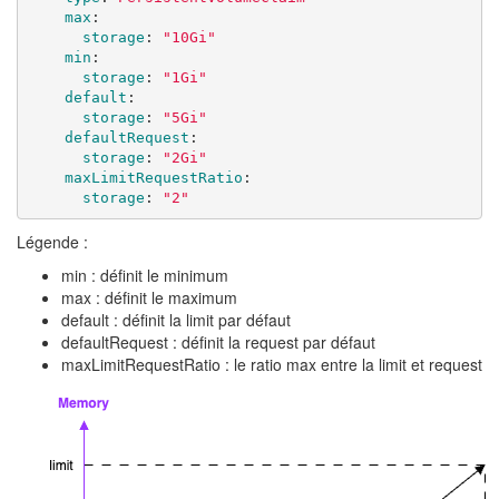
max
:
storage
:
"
10Gi"
min
:
storage
:
"
1Gi"
default
:
storage
:
"
5Gi"
defaultRequest
:
storage
:
"
2Gi"
maxLimitRequestRatio
:
storage
:
"
2"
Légende :
min : définit le minimum
max : définit le maximum
default : définit la limit par défaut
defaultRequest : définit la request par défaut
maxLimitRequestRatio : le ratio max entre la limit et request