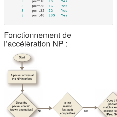
3
port16
1
G
Yes
3
port28
1
G
Yes
3
port32
1
G
Yes
3
port40
10
G
Yes
------
----
-------
-----
----------
Fonctionnement de
l’accélèration NP :