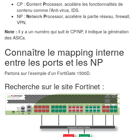
CP :
C
ontent
P
rocessor, accélére les fonctionnalités de
contenu comme l’Anti-virus, IDS.
NP :
N
etwork
P
rocessor, accélére la partie réseau, firewall,
VPN.
Note :
il y a un numéro qui suit le CP/NP, il indique la génération
des ASICs.
Connaître le mapping interne
entre les ports et les NP
Partons sur l’exemple d’un FortiGate 1500D.
Recherche sur le site Fortinet :