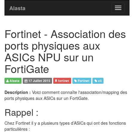
Alasta
Toggle
navigati
Fortinet - Association des
ports physiques aux
ASICs NPU sur un
FortiGate
Alasta
17 Juillet 2015
fortinet
Fortinet
cli
Description :
Voici comment connaîte l'association/mapping des
ports physiques aux ASICs sur un FortiGate.
Rappel :
Chez Fortinet il y a plusieurs types d’ASICs qui ont des fonctions
particulières :