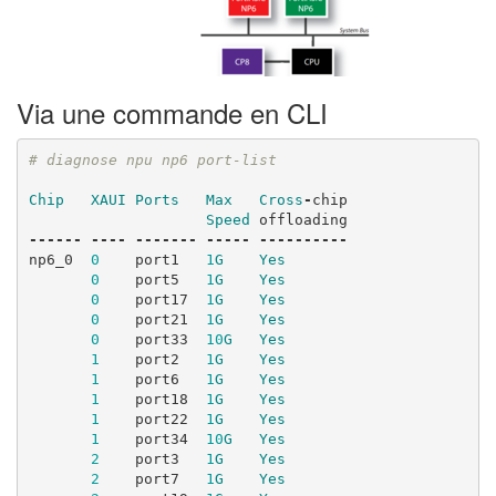
Via une commande en CLI
# diagnose npu np6 port-list
Chip
XAUI
Ports
Max
Cross
-
chip
Speed
offloading
------
----
-------
-----
----------
np6_0
0
port1
1
G
Yes
0
port5
1
G
Yes
0
port17
1
G
Yes
0
port21
1
G
Yes
0
port33
10
G
Yes
1
port2
1
G
Yes
1
port6
1
G
Yes
1
port18
1
G
Yes
1
port22
1
G
Yes
1
port34
10
G
Yes
2
port3
1
G
Yes
2
port7
1
G
Yes