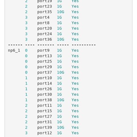
2
port19
1
G
Yes
2
port23
1
G
Yes
2
port35
10
G
Yes
3
port4
1
G
Yes
3
port8
1
G
Yes
3
port20
1
G
Yes
3
port24
1
G
Yes
3
port36
10
G
Yes
------
----
-------
-----
----------
np6_1
0
port9
1
G
Yes
0
port13
1
G
Yes
0
port25
1
G
Yes
0
port29
1
G
Yes
0
port37
10
G
Yes
1
port10
1
G
Yes
1
port14
1
G
Yes
1
port26
1
G
Yes
1
port30
1
G
Yes
1
port38
10
G
Yes
2
port11
1
G
Yes
2
port15
1
G
Yes
2
port27
1
G
Yes
2
port31
1
G
Yes
2
port39
10
G
Yes
3
port12
1
G
Yes