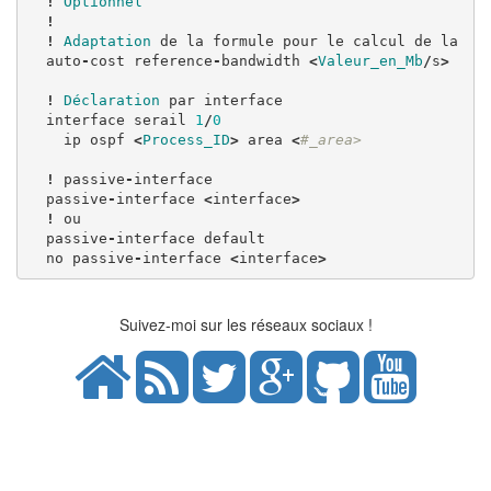
!
Optionnel
!
!
Adaptation
de
la
formule
pour
le
calcul
de
la
me
auto
-
cost
reference
-
bandwidth
<
Valeur_en_Mb
/
s
>
!
Déclaration
par
interface
interface
serail
1
/
0
ip
ospf
<
Process_ID
>
area
<
#_area>
!
passive
-
interface
passive
-
interface
<
interface
>
!
ou
passive
-
interface
default
no
passive
-
interface
<
interface
>
Suivez-moi sur les réseaux sociaux !