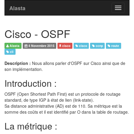
Alasta
Toggle
navigati
Cisco - OSPF
Alasta
4 Novembre 2015
cisco
cisco
ccnp
route
cli
Description :
Nous allons parler d'OSPF sur Cisco ainsi que de
son implémentation.
Introduction :
OSPF (Open Shortest Path First) est un protocole de routage
standard, de type IGP à état de lien (link-state).
Sa distance administrative (AD) est de 110. Sa métrique est la
somme des coûts et il est identifié par O dans la table de routage.
La métrique :