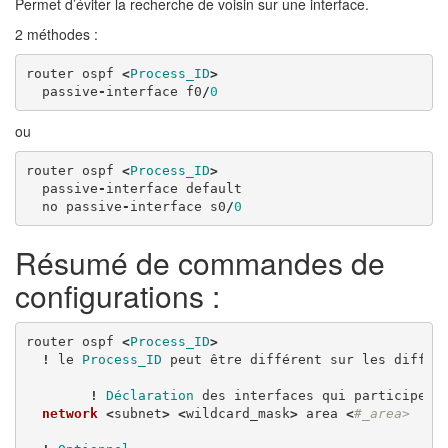
Permet d’éviter la recherche de voisin sur une interface.
2 méthodes :
router
ospf
<
Process_ID
>
passive
-
interface
f0
/
0
ou
router
ospf
<
Process_ID
>
passive
-
interface
default
no
passive
-
interface
s0
/
0
Résumé de commandes de
configurations :
router
ospf
<
Process_ID
>
!
le
Process_ID
peut
être
différent
sur
les
différ
!
Déclaration
des
interfaces
qui
participero
network
<
subnet
>
<
wildcard_mask
>
area
<
#_area>