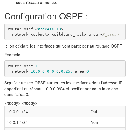
sous-réseau annoncé.
Configuration OSPF :
router
ospf
<
Process_ID
>
network
<
subnet
>
<
wildcard_mask
>
area
<
#_area>
Ici on déclare les interfaces qui vont participer au routage OSPF.
Exemple :
router
ospf
1
network
10.0
.
0.0
0.0
.
0.255
area
0
Signifie : activer OPSF sur toutes les interfaces dont l’adresse IP
appartient au réseau 10.0.0.0/24 et positionner cette interface
dans l’area 0.
</tbody> </tbody>
10.0.0.1/24
Oui
10.0.1.1/24
Non