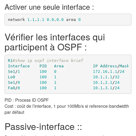
Activer une seule interface :
network
1.1
.
1.1
0.0
.
0.0
area
0
Vérifier les interfaces qui
participent à OSPF :
R1
#show ip ospf interface brief 
Interface
PID
Area
IP
Address
/
Mask
Se1
/
1
100
0
172.16
.
1.1
/
24
Lo0
100
1
10.1
.
1.1
/
32
Se1
/
0
100
1
10.1
.
2.1
/
24
Fa0
/
0
100
1
10.1
.
3.1
/
24
PID : Process ID OSPF
Cost : coût de l’interface, 1 pour 100Mb/s si reference-bandwidth
par défaut
Passive-interface ::