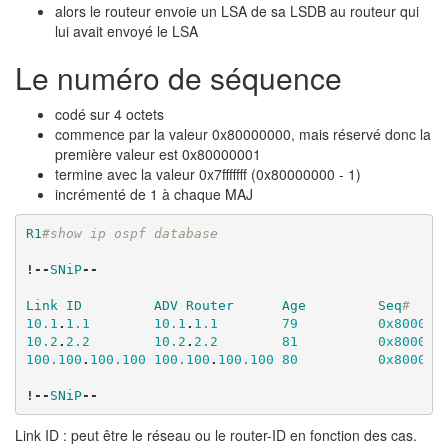
alors le routeur envoie un LSA de sa LSDB au routeur qui
lui avait envoyé le LSA
Le numéro de séquence
codé sur 4 octets
commence par la valeur 0x80000000, mais réservé donc la
première valeur est 0x80000001
termine avec la valeur 0x7fffffff (0x80000000 - 1)
incrémenté de 1 à chaque MAJ
R1
#show ip ospf database   
!--
SNiP
--
Link
ID
ADV
Router
Age
Seq
#    
10.1
.
1.1
10.1
.
1.1
79
0x800000
10.2
.
2.2
10.2
.
2.2
81
0x800000
100.100
.
100.100
100.100
.
100.100
80
0x800000
!--
SNiP
--
Link ID : peut être le réseau ou le router-ID en fonction des cas.