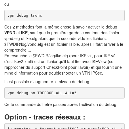
ou
Ces 2 méthodes font la même chose à savoir activer le debug
VPND
et
IKE
, sauf que la première garde le contenu des fichier
vpnd.elg et ike.elg alors que la seconde vide les fichiers.
$FWDIR/log/vpnd.elg est un fichier lisible, après il faut arriver à le
comprendre ...
En revanche le $FWDIR/log/ike.elg (pour IKE v1, pour IKE v2
c'est ikev2.xmll) est un fichier qu'il faut lire avec IKEView (se
rapprocher du support CheckPoint pour l'avoir) et qui fournit une
mine d'information pour troubleshooter un VPN IPSec.
Il est possible d'augmenter le niveau de debug :
Cette commande doit être passée après l'activation du debug.
Option - traces réseaux :
fw monitor -e "accept port(500) or port(4500);" -o /