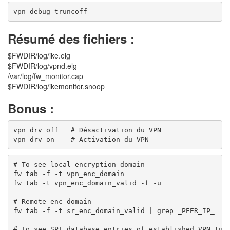
Résumé des fichiers :
$FWDIR/log/ike.elg
$FWDIR/log/vpnd.elg
/var/log/fw_monitor.cap
$FWDIR/log/ikemonitor.snoop
Bonus :
vpn drv off   # Désactivation du VPN

# To see local encryption domain

fw tab -f -t vpn_enc_domain

fw tab -t vpn_enc_domain_valid -f -u

# Remote enc domain

fw tab -f -t sr_enc_domain_valid | grep _PEER_IP_

# To see SPI database entries of established VPN tunn