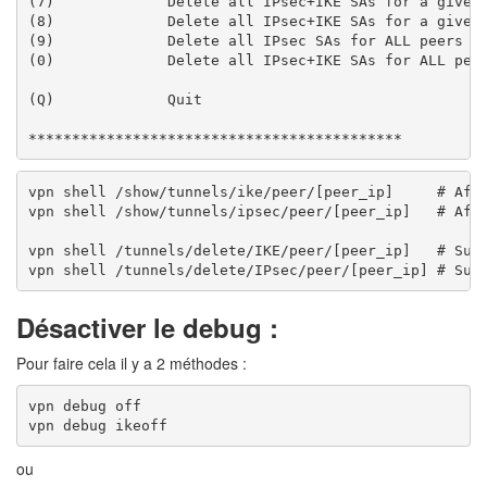
(7)             Delete all IPsec+IKE SAs for a given 
(8)             Delete all IPsec+IKE SAs for a given 
(9)             Delete all IPsec SAs for ALL peers an
(0)             Delete all IPsec+IKE SAs for ALL peer
(Q)             Quit

*******************************************
vpn shell /show/tunnels/ike/peer/[peer_ip]     # Affi
vpn shell /show/tunnels/ipsec/peer/[peer_ip]   # Affi
vpn shell /tunnels/delete/IKE/peer/[peer_ip]   # Supp
Désactiver le debug :
Pour faire cela il y a 2 méthodes :
vpn debug off

ou