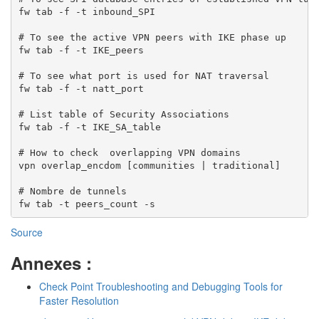
fw tab -f -t inbound_SPI

# To see the active VPN peers with IKE phase up

fw tab -f -t IKE_peers

# To see what port is used for NAT traversal

fw tab -f -t natt_port

# List table of Security Associations

fw tab -f -t IKE_SA_table

# How to check  overlapping VPN domains

vpn overlap_encdom [communities | traditional]

# Nombre de tunnels

Source
Annexes :
Check Point Troubleshooting and Debugging Tools for
Faster Resolution