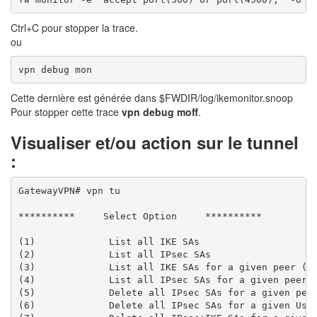
Ctrl+C pour stopper la trace.
ou
vpn debug mon
Cette dernière est générée dans $FWDIR/log/ikemonitor.snoop
Pour stopper cette trace
vpn debug moff
.
Visualiser et/ou action sur le tunnel
:
GatewayVPN# vpn tu 

**********     Select Option     **********

(1)             List all IKE SAs

(2)             List all IPsec SAs

(3)             List all IKE SAs for a given peer (GW
(4)             List all IPsec SAs for a given peer (
(5)             Delete all IPsec SAs for a given peer
(6)             Delete all IPsec SAs for a given User