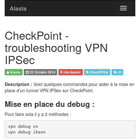
Alasta
Toggle
navigati
CheckPoint -
troubleshooting VPN
IPSec
Alasta
22 Octobre 2014
checkpoint
CheckPOint
cli
Description :
Voici quelques commandes pour aider à la mise en
place d'un tunnel VPN IPSec sur CheckPoint.
Mise en place du debug :
Pour faire cela il y a 2 méthodes :
vpn debug on
