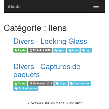
Alasta
Toggle
navigati
Catégorie : liens
Divers - Looking Glass
Alasta
12 Juillet 2018
Apps
liens
bgp
Divers - Captures de
paquets
Alasta
26 Janvier 2014
Apps
Open Source
PacketCapture
Suivez-moi sur les réseaux sociaux !